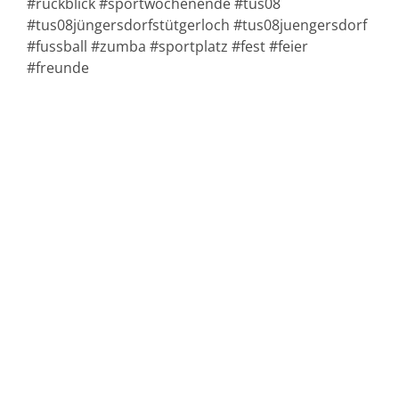
#rückblick #sportwochenende #tus08
#tus08jüngersdorfstütgerloch #tus08juengersdorf
#fussball #zumba #sportplatz #fest #feier
#freunde