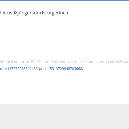
08 #tus08jüngersdorfstütgerloch
röffentlicht am 14.08.2022 um 12:02 von: (Aktueller Stand vom 14.08.2022 um
com/117272218349483/posts/5313729848703668/