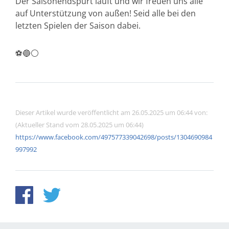
Der Saisonendspurt läuft und wir freuen uns alle
auf Unterstützung von außen! Seid alle bei den
letzten Spielen der Saison dabei.
⚽️🔵⚪️
Dieser Artikel wurde veröffentlicht am 26.05.2025 um 06:44 von:
(Aktueller Stand vom 28.05.2025 um 06:44)
https://www.facebook.com/497577339042698/posts/1304690984
997992