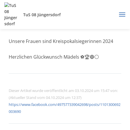
TuS 08 Jüngersdorf
Unsere Frauen sind Kreispokalsiegerinnen 2024
Herzlichen Glückwunsch Mädels ⚽️🏆🔵⚪️
Dieser Artikel wurde veröffentlicht am 03.10.2024 um 15:47 von:
(Aktueller Stand vom 04.10.2024 um 12:37)
https://www.facebook.com/497577339042698/posts/1101300692
003690