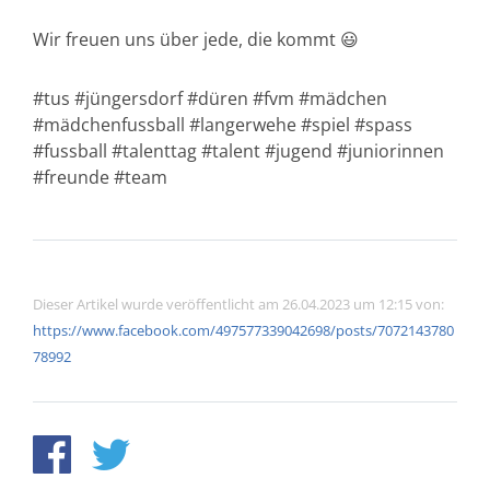
Wir freuen uns über jede, die kommt 😃
#tus #jüngersdorf #düren #fvm #mädchen
#mädchenfussball #langerwehe #spiel #spass
#fussball #talenttag #talent #jugend #juniorinnen
#freunde #team
Dieser Artikel wurde veröffentlicht am 26.04.2023 um 12:15 von:
https://www.facebook.com/497577339042698/posts/7072143780
78992