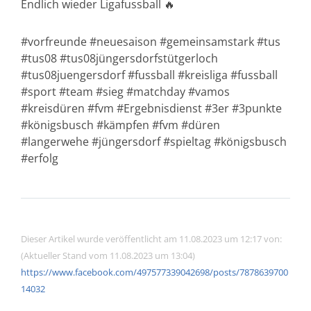
Endlich wieder Ligafussball 🔥
#vorfreunde #neuesaison #gemeinsamstark #tus
#tus08 #tus08jüngersdorfstütgerloch
#tus08juengersdorf #fussball #kreisliga #fussball
#sport #team #sieg #matchday #vamos
#kreisdüren #fvm #Ergebnisdienst #3er #3punkte
#königsbusch #kämpfen #fvm #düren
#langerwehe #jüngersdorf #spieltag #königsbusch
#erfolg
Dieser Artikel wurde veröffentlicht am 11.08.2023 um 12:17 von:
(Aktueller Stand vom 11.08.2023 um 13:04)
https://www.facebook.com/497577339042698/posts/7878639700
14032