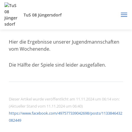
TuS 08 Jüngersdorf
Hier die Ergebnisse unserer Jugendmannschaften
vom Wochenende.
Die Hälfte der Spiele sind leider ausgefallen.
Dieser Artikel wurde veröffentlicht am 11.11.2024 um 06:14 von:
(Aktueller Stand vom 11.11.2024 um 06:40)
https://www.facebook.com/497577339042698/posts/1133846432
082449